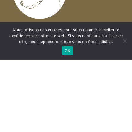
Nous utilisons des cookies pour vous garantir la meilleure
expérience sur notre site web. Si vous continuez à utiliser ce
Mes services
site, nous supposerons que vous en êtes satisfait.
OK
Visites d'animaux à domicile
Promenade de chiens
Taxi animalier
Evènements de mariage
Achat et livraison de consommables et équipements
Contact
contact@lescrocspoilus.com
Horaires d’ouverture téléphonique du lundi au vendredi
de 8h30 à 17h30
07.83.57.16.60